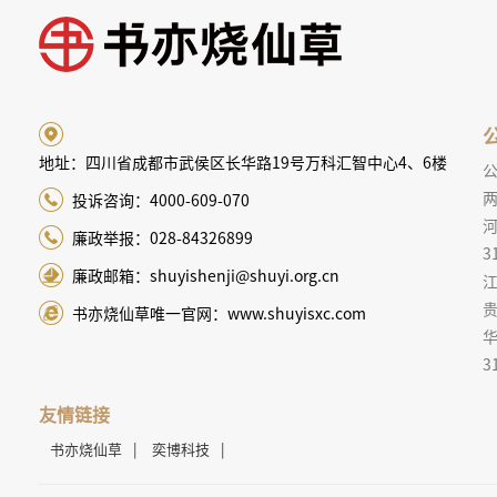
地址：四川省成都市武侯区长华路19号万科汇智中心4、6楼
两
投诉咨询：4000-609-070
廉政举报：028-84326899
3
廉政邮箱：shuyishenji@shuyi.org.cn
江
贵
书亦烧仙草唯一官网：www.shuyisxc.com
3
友情链接
书亦烧仙草
|
奕博科技
|