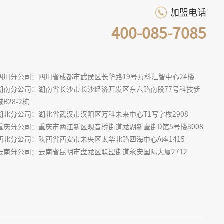
加盟电话
400-085-7085
四川分公司：四川省成都市武侯区长华路19号万科汇智中心24楼
湖南分公司：湖南省长沙市长沙经济开发区东六路南段77号科技新
城B28-2栋
湖北分公司：湖北省武汉市汉阳区万科未来中心T1写字楼2908
重庆分公司：重庆市两江新区观音桥街道龙湖新壹街D馆5号楼3008
西北分公司：陕西省西安市未央区太华北路四海中心A座1415
云南分公司：云南省昆明市盘龙区联盟街道永安国际大厦2712