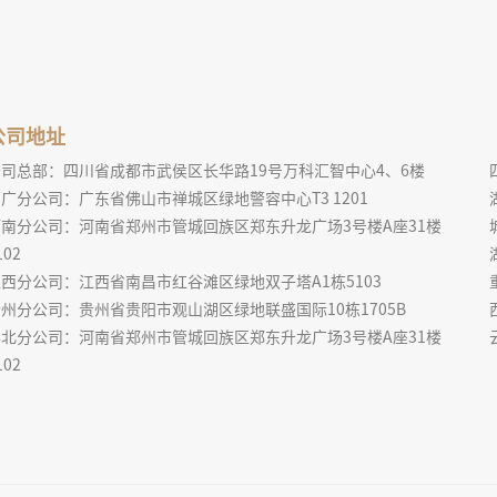
公司地址
公司总部：四川省成都市武侯区长华路19号万科汇智中心4、6楼
广分公司：广东省佛山市禅城区绿地警容中心T3 1201
河南分公司：河南省郑州市管城回族区郑东升龙广场3号楼A座31楼
102
西分公司：江西省南昌市红谷滩区绿地双子塔A1栋5103
州分公司：贵州省贵阳市观山湖区绿地联盛国际10栋1705B
华北分公司：河南省郑州市管城回族区郑东升龙广场3号楼A座31楼
102