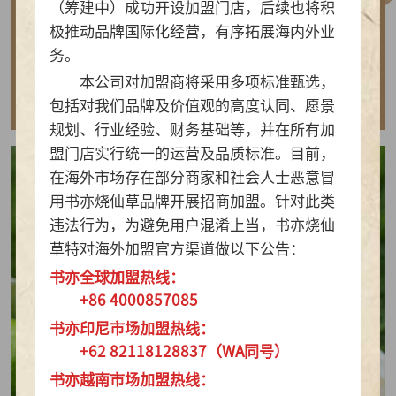
（筹建中）成功开设加盟门店，后续也将积
做实亲民茶饮！书亦烧仙草以“有料品类之王”拿
极推动品牌国际化经营，有序拓展海内外业
下2026新茶饮TOP10
务。
本公司对加盟商将采用多项标准甄选，
查看详情
包括对我们品牌及价值观的高度认同、愿景
规划、行业经验、财务基础等，并在所有加
盟门店实行统一的运营及品质标准。目前，
在海外市场存在部分商家和社会人士恶意冒
用书亦烧仙草品牌开展招商加盟。针对此类
违法行为，为避免用户混淆上当，书亦烧仙
草特对海外加盟官方渠道做以下公告：
书亦全球加盟热线：
+86 4000857085
书亦印尼市场加盟热线：
+62 82118128837（WA同号）
书亦越南市场加盟热线：