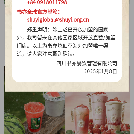
+84 0918011798
书亦全球官方邮箱：
2026-07-28
shuyiglobal@shuyi.org.cn
周销百万杯！书亦烧仙草“海风青柠冰奶”凭9.9元
郑重声明：除上述已开放加盟的国家
质价比持续热销
外，我司暂未在其他国家区域开放直营/加盟
门店。以上为书亦烧仙草海外加盟唯一渠
查看详情
道，请大家注意甄别确认。
四川书亦餐饮管理有限公司
2025年1月8日