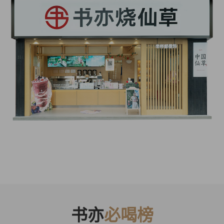
书亦
必喝榜