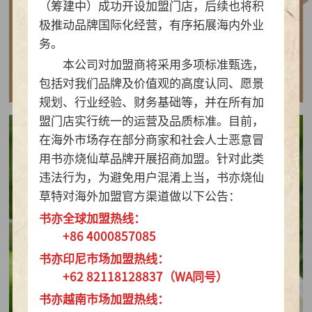
（筹建中）成功开设加盟门店，后续也将积
做实亲民茶饮！书亦烧仙草以“有料品类之王”拿
极推动品牌国际化经营，有序拓展海内外业
下2026新茶饮TOP10
务。
本公司对加盟商将采用多项标准甄选，
查看详情
包括对我们品牌及价值观的高度认同、愿景
规划、行业经验、财务基础等，并在所有加
盟门店实行统一的运营及品质标准。目前，
在海外市场存在部分商家和社会人士恶意冒
用书亦烧仙草品牌开展招商加盟。针对此类
违法行为，为避免用户混淆上当，书亦烧仙
草特对海外加盟官方渠道做以下公告：
书亦全球加盟热线：
+86 4000857085
书亦印尼市场加盟热线：
+62 82118128837（WA同号）
书亦越南市场加盟热线：