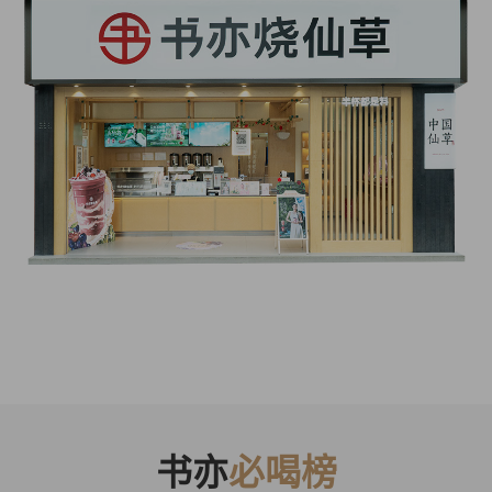
书亦
必喝榜