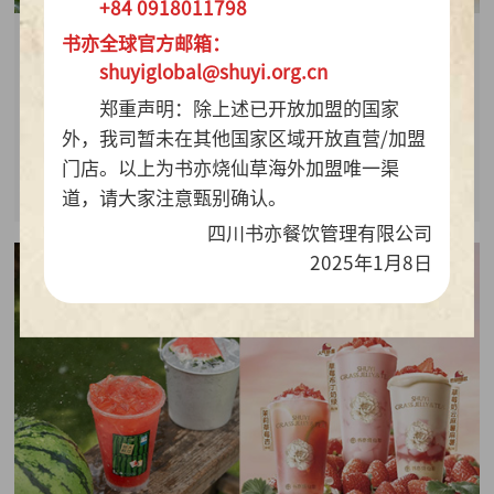
+84 0918011798
书亦全球官方邮箱：
2026-07-28
shuyiglobal@shuyi.org.cn
周销百万杯！书亦烧仙草“海风青柠冰奶”凭9.9元
郑重声明：除上述已开放加盟的国家
质价比持续热销
外，我司暂未在其他国家区域开放直营/加盟
门店。以上为书亦烧仙草海外加盟唯一渠
查看详情
道，请大家注意甄别确认。
四川书亦餐饮管理有限公司
2025年1月8日