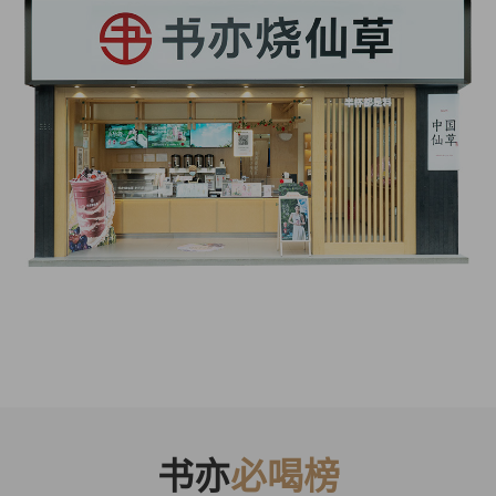
书亦
必喝榜