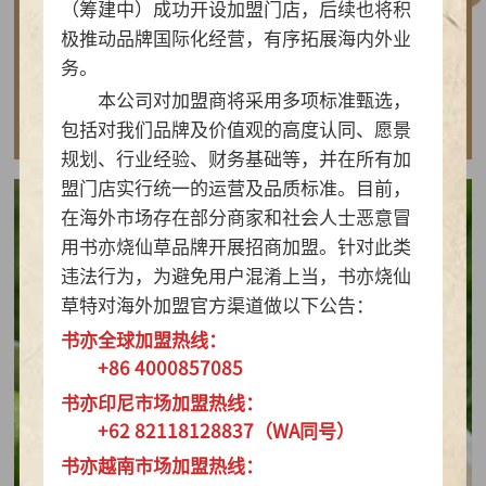
（筹建中）成功开设加盟门店，后续也将积
做实亲民茶饮！书亦烧仙草以“有料品类之王”拿
极推动品牌国际化经营，有序拓展海内外业
下2026新茶饮TOP10
务。
本公司对加盟商将采用多项标准甄选，
查看详情
包括对我们品牌及价值观的高度认同、愿景
规划、行业经验、财务基础等，并在所有加
盟门店实行统一的运营及品质标准。目前，
在海外市场存在部分商家和社会人士恶意冒
用书亦烧仙草品牌开展招商加盟。针对此类
违法行为，为避免用户混淆上当，书亦烧仙
草特对海外加盟官方渠道做以下公告：
书亦全球加盟热线：
+86 4000857085
书亦印尼市场加盟热线：
+62 82118128837（WA同号）
书亦越南市场加盟热线：