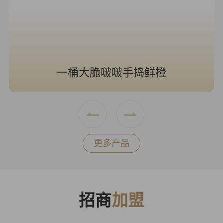
一桶大脆啵啵手捣鲜橙
更多产品
招商
加盟