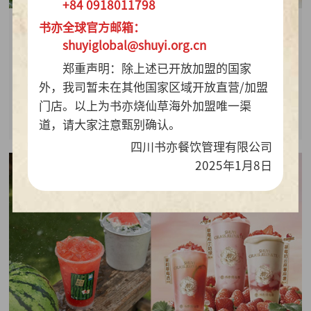
+84 0918011798
书亦全球官方邮箱：
2026-07-28
shuyiglobal@shuyi.org.cn
周销百万杯！书亦烧仙草“海风青柠冰奶”凭9.9元
郑重声明：除上述已开放加盟的国家
质价比持续热销
外，我司暂未在其他国家区域开放直营/加盟
门店。以上为书亦烧仙草海外加盟唯一渠
查看详情
道，请大家注意甄别确认。
四川书亦餐饮管理有限公司
2025年1月8日