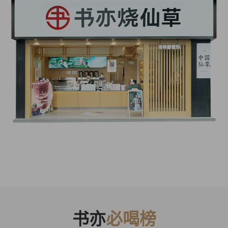
书亦
必喝榜