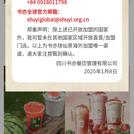
+84 0918011798
书亦全球官方邮箱：
2026-07-28
shuyiglobal@shuyi.org.cn
周销百万杯！书亦烧仙草“海风青柠冰奶”凭9.9元
郑重声明：除上述已开放加盟的国家
质价比持续热销
外，我司暂未在其他国家区域开放直营/加盟
门店。以上为书亦烧仙草海外加盟唯一渠
查看详情
道，请大家注意甄别确认。
四川书亦餐饮管理有限公司
2025年1月8日