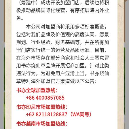
（筹建中）成功开设加盟门店，后续也将积
做实亲民茶饮！书亦烧仙草以“有料品类之王”拿
极推动品牌国际化经营，有序拓展海内外业
下2026新茶饮TOP10
务。
本公司对加盟商将采用多项标准甄选，
查看详情
包括对我们品牌及价值观的高度认同、愿景
规划、行业经验、财务基础等，并在所有加
盟门店实行统一的运营及品质标准。目前，
在海外市场存在部分商家和社会人士恶意冒
用书亦烧仙草品牌开展招商加盟。针对此类
违法行为，为避免用户混淆上当，书亦烧仙
草特对海外加盟官方渠道做以下公告：
书亦全球加盟热线：
+86 4000857085
书亦印尼市场加盟热线：
+62 82118128837（WA同号）
书亦越南市场加盟热线：