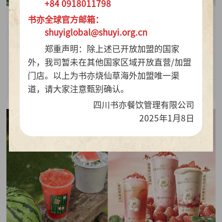
+84 0918011798
书亦全球官方邮箱：
2026-07-28
shuyiglobal@shuyi.org.cn
周销百万杯！书亦烧仙草“海风青柠冰奶”凭9.9元
郑重声明：除上述已开放加盟的国家
质价比持续热销
外，我司暂未在其他国家区域开放直营/加盟
门店。以上为书亦烧仙草海外加盟唯一渠
查看详情
道，请大家注意甄别确认。
四川书亦餐饮管理有限公司
2025年1月8日