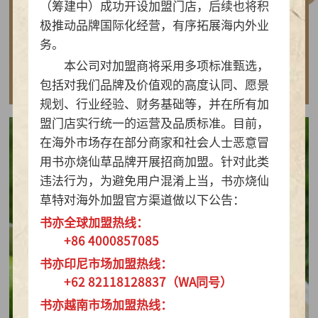
（筹建中）成功开设加盟门店，后续也将积
做实亲民茶饮！书亦烧仙草以“有料品类之王”拿
极推动品牌国际化经营，有序拓展海内外业
下2026新茶饮TOP10
务。
本公司对加盟商将采用多项标准甄选，
查看详情
包括对我们品牌及价值观的高度认同、愿景
规划、行业经验、财务基础等，并在所有加
盟门店实行统一的运营及品质标准。目前，
在海外市场存在部分商家和社会人士恶意冒
用书亦烧仙草品牌开展招商加盟。针对此类
违法行为，为避免用户混淆上当，书亦烧仙
草特对海外加盟官方渠道做以下公告：
书亦全球加盟热线：
+86 4000857085
书亦印尼市场加盟热线：
+62 82118128837（WA同号）
书亦越南市场加盟热线：