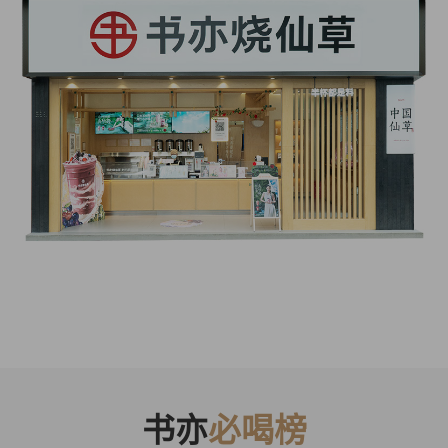
书亦
必喝榜