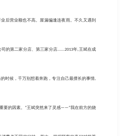
开业后营业额也不高。屋漏偏逢连夜雨。不久又遇到
公司的第二家分店、第三家分店
......2013
年
,
王斌在成
路的时候，千万别想着奔跑，专注自己最擅长的事情
,
重要的因素。
”
王斌突然来了灵感
——“
我在前方的烧