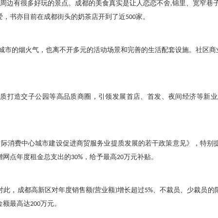
周边有很多好玩的景点。成都的美食真实是让人恋恋不舍
,
锦里、宽窄巷
爱，书亦目前在成都街头的奶茶店开到了近
500
家。
城市的烟火气，也离不开多元的活动场景和完善的生活配套设施。社区商
提质打造交子公园等高品质商圈，引领发展首店、首发、夜间经济等新业
国际消费中心城市建设促进商贸服务业提质发展的若干政策意见》，特别
增网点年度租金总支出的
30%
，给予最高
20
万元补贴。
对此，成都高新区对年度销售额
(
营业额
)
增长超过
5%
、不裁员、少裁员的
金额最高达
200
万元。