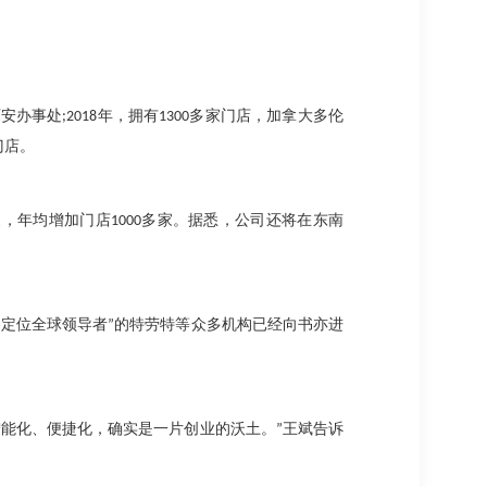
西安办事处
;2018
年，拥有
1300
多家门店，加拿大多伦
门店。
家，年均增加门店
1000
多家。据悉，公司还将在东南
略定位全球领导者
”
的特劳特等众多机构已经向书亦进
智能化、便捷化，确实是一片创业的沃土。
”
王斌告诉