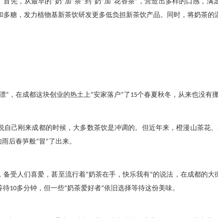
。首先，从最早的
“
奶
”
加
“
茶
”
到
“
奶
”
加
“
花香茶
”
，营造出多样的口感，满
和多糖，发力植物基新茶饮研发更多低负担新茶饮产品。同时，将奶茶的
漂
”
，在成都这块创业的热土上
“
安家落户
”
了
15
个春夏秋冬，从来也没有
说自己刚来成都的时候，大多数茶饮是冲调的。但近年来，橙漫山茶花、
如雨后春笋般
“
冒
”
了出来。
，备受人们喜爱，甚至流行着
“
奶茶在手，快乐我有
”
的说法，在成都的大
等待
10
多分钟，但一些
“
奶茶爱好者
”
依旧选择等待这份美味。