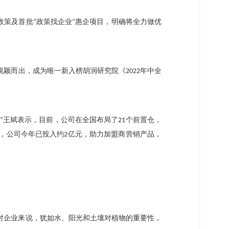
政策及首批
“
政策找企业
”
惠企项目，明确将全力做优
脱颖而出，成为唯一新入榜胡润研究院《
2022
年中全
”
王斌表示，目前，公司在全国布局了
21
个前置仓，
，公司今年已投入约
2
亿元，助力加盟商营销产品，
对企业来说，犹如水、阳光和土壤对植物的重要性，