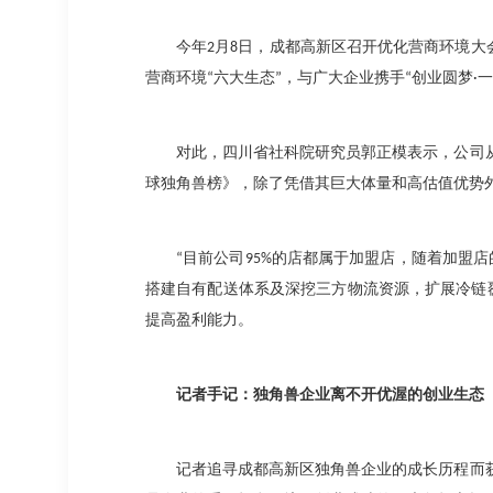
今年
2
月
8
日，成都高新区召开优化营商环境大
营商环境
“
六大生态
”
，与广大企业携手
“
创业圆梦
·
一
对此，四川省社科院研究员郭正模表示，公司
球独角兽榜》，除了凭借其巨大体量和高估值优势
“
目前公司
95%
的店都属于加盟店，随着加盟店
搭建自有配送体系及深挖三方物流资源，扩展冷链
提高盈利能力。
记者手记：独角兽企业离不开优渥的创业生态
记者追寻成都高新区独角兽企业的成长历程而