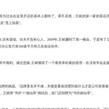
因为过去在这里开店的基本上都垮了。果不其然，王斌的第一家奶茶店
使其
“
雪上加霜
”
。
队没有退缩。功夫不负有心人。
2009
年
,
王斌赚到了第一桶金。于是有了
时办公室只有
100
多平方和几名创业伙伴。
并不顺利。痛定思痛
,
王斌懂得了一个最简单朴素的道理：在没有学会走
品牌的挑战。
“
品牌更名并不难，关键是要搞清楚到底什么才是公司发展最
，王斌将
“
书亦
”+“
烧仙草
”
相结合，改门店招牌为
“
书亦烧仙草
”
。