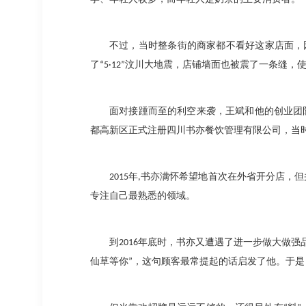
不过，当时整条街的商家都不看好这家店面，
了
“5·12”
汶川大地震，店铺墙面也被震了一条缝，
面对接踵而至的利空来袭，王斌和他的创业团
都高新区正式注册四川书亦餐饮管理有限公司，当
2015
年
,
书亦满怀希望地首次在外省开分店，但
专注自己最熟悉的领域。
到
2016
年底时，书亦又遭遇了进一步做大做强
仙草等你
”
，这句顾客最常提起的话启发了他。于是