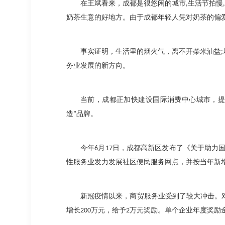
在王斌看来，成都是很悠闲的城市
,
生活节拍慢
,
奶茶生意的好地方。由于成都年轻人凭对奶茶的偏
事实证明，生活里的烟火气，离不开柴米油盐
;
务业发展的新方向。
当前，成都正加快建设国际消费中心城市，
造
”
品牌。
今年
6
月
17
日，成都高新区发布了《关于助力
性服务业发力发展社区便民服务网点，并按当年新
新冠疫情以来，商贸服务业受到了较大冲击。
增长
200
万元，给予
2
万元奖励。单个企业年度奖励