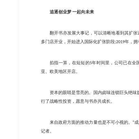
追逐创业梦
一起向未来
翻开书亦发展大事记，可以清晰地看到其扩张
多门店开业，开始进入国际化扩张阶段
;2019
年，拥
掐指一算，在短短的
5
年时间里，公司已在全
亚、欧美地区开店。
资本的眼睛是雪亮的。国内卤味连锁巨头绝味
行了战略性投资，愿意与书亦共成长。
来自政府方面的推动力量也是不可小视的。
“
成
记者。