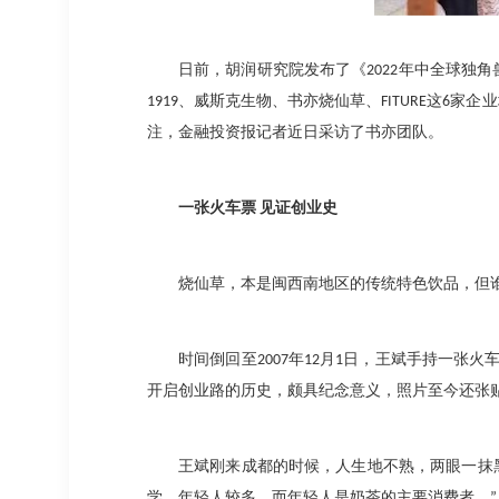
日前，胡润研究院发布了《
2022
年中全球独角
1919
、威斯克生物、书亦烧仙草、
FITURE
这
6
家企业
注，金融投资报记者近日采访了书亦团队。
一张火车票
见证创业史
烧仙草，本是闽西南地区的传统特色饮品，但
时间倒回至
2007
年
12
月
1
日，王斌手持一张火
开启创业路的历史，颇具纪念意义，照片至今还张
王斌刚来成都的时候，人生地不熟，两眼一抹
学、年轻人较多，而年轻人是奶茶的主要消费者。
”