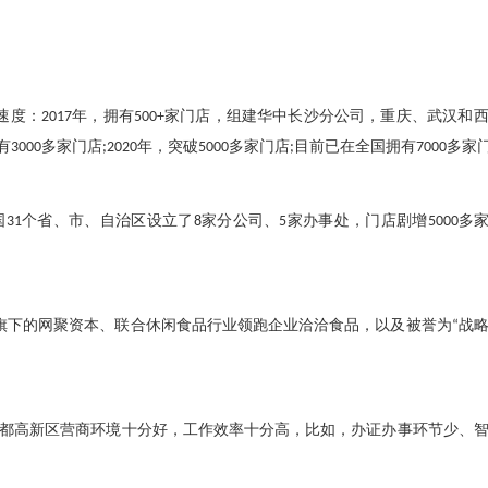
速度：
2017
年，拥有
500+
家门店，组建华中长沙分公司，重庆、武汉和
有
3000
多家门店
;2020
年，突破
5000
多家门店
;
目前已在全国拥有
7000
多家
国
31
个省、市、自治区设立了
8
家分公司、
5
家办事处，门店剧增
5000
多
旗下的网聚资本、联合休闲食品行业领跑企业洽洽食品，以及被誉为
“
战
都高新区营商环境十分好，工作效率十分高，比如，办证办事环节少、