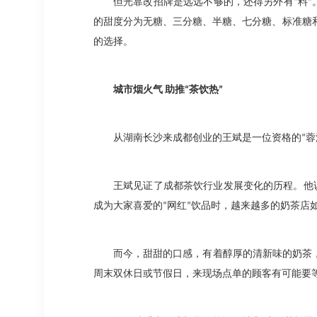
但光靠改招牌是远远不够的，还得另外有
“
料
”
的甜度分为无糖、三分糖、半糖、七分糖、标准糖
的选择。
城市烟火气
助推
“
茶饮热
”
从湖南长沙来成都创业的王斌是一位资格的
“
蓉
王斌见证了成都茶饮行业发展变化的历程。他
成为大家喜爱的
“
网红
”
饮品时，越来越多的奶茶店
而今，甜甜的口感，有着醇厚的清新味的奶茶
周末双休日或节假日，来现场点单的顾客有可能要