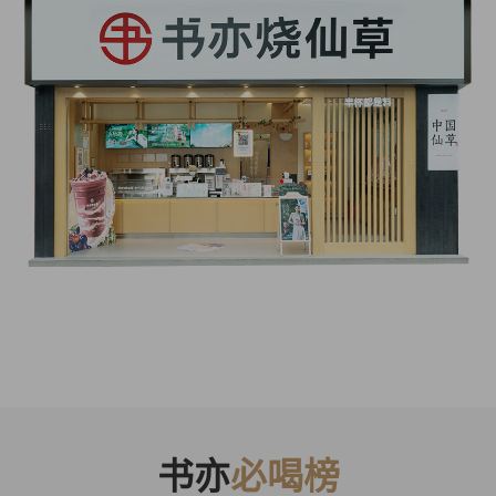
书亦
必喝榜