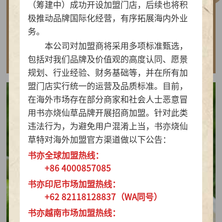
（筹建中）成功开设加盟门店，后续也将积
做实亲民茶饮！书亦烧仙草以“有料品类之王”拿
极推动品牌国际化经营，有序拓展海内外业
下2026新茶饮TOP10
务。
本公司对加盟商将采用多项标准甄选，
查看详情
包括对我们品牌及价值观的高度认同、愿景
规划、行业经验、财务基础等，并在所有加
盟门店实行统一的运营及品质标准。目前，
在海外市场存在部分商家和社会人士恶意冒
用书亦烧仙草品牌开展招商加盟。针对此类
违法行为，为避免用户混淆上当，书亦烧仙
草特对海外加盟官方渠道做以下公告：
书亦全球加盟热线：
+86 4000857085
书亦印尼市场加盟热线：
+62 82118128837（WA同号）
书亦越南市场加盟热线：