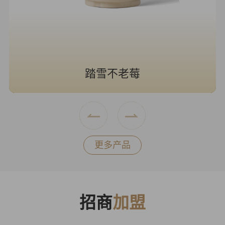
踏雪不老莓
书亦
更多产品
招商
加盟