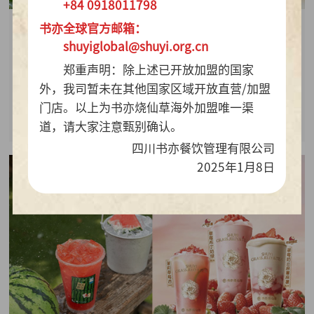
+84 0918011798
书亦全球官方邮箱：
2026-07-28
shuyiglobal@shuyi.org.cn
周销百万杯！书亦烧仙草“海风青柠冰奶”凭9.9元
郑重声明：除上述已开放加盟的国家
质价比持续热销
外，我司暂未在其他国家区域开放直营/加盟
门店。以上为书亦烧仙草海外加盟唯一渠
查看详情
道，请大家注意甄别确认。
四川书亦餐饮管理有限公司
2025年1月8日