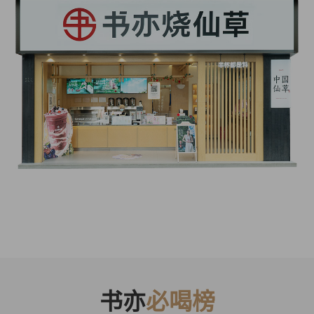
书亦
必喝榜