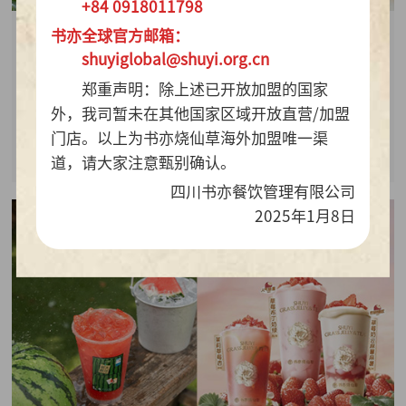
+84 0918011798
书亦全球官方邮箱：
2026-07-28
shuyiglobal@shuyi.org.cn
周销百万杯！书亦烧仙草“海风青柠冰奶”凭9.9元
郑重声明：除上述已开放加盟的国家
质价比持续热销
外，我司暂未在其他国家区域开放直营/加盟
门店。以上为书亦烧仙草海外加盟唯一渠
查看详情
道，请大家注意甄别确认。
四川书亦餐饮管理有限公司
2025年1月8日