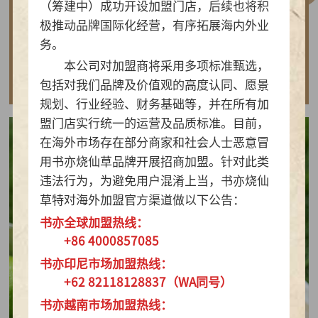
（筹建中）成功开设加盟门店，后续也将积
做实亲民茶饮！书亦烧仙草以“有料品类之王”拿
极推动品牌国际化经营，有序拓展海内外业
下2026新茶饮TOP10
务。
本公司对加盟商将采用多项标准甄选，
查看详情
包括对我们品牌及价值观的高度认同、愿景
规划、行业经验、财务基础等，并在所有加
盟门店实行统一的运营及品质标准。目前，
在海外市场存在部分商家和社会人士恶意冒
用书亦烧仙草品牌开展招商加盟。针对此类
违法行为，为避免用户混淆上当，书亦烧仙
草特对海外加盟官方渠道做以下公告：
书亦全球加盟热线：
+86 4000857085
书亦印尼市场加盟热线：
+62 82118128837（WA同号）
书亦越南市场加盟热线：