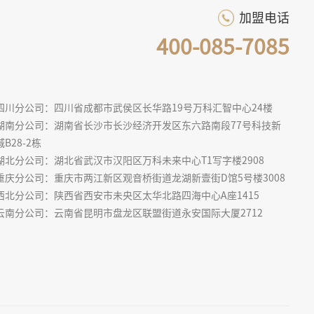
加盟电话
400-085-7085
四川分公司：四川省成都市武侯区长华路19号万科汇智中心24楼
湖南分公司：湖南省长沙市长沙经济开发区东六路南段77号科技新
城B28-2栋
湖北分公司：湖北省武汉市汉阳区万科未来中心T1写字楼2908
重庆分公司：重庆市两江新区观音桥街道龙湖新壹街D馆5号楼3008
西北分公司：陕西省西安市未央区太华北路四海中心A座1415
云南分公司：云南省昆明市盘龙区联盟街道永安国际大厦2712