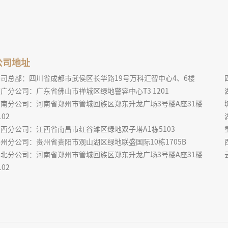
公司地址
公司总部：四川省成都市武侯区长华路19号万科汇智中心4、6楼
广分公司：广东省佛山市禅城区绿地警容中心T3 1201
河南分公司：河南省郑州市管城回族区郑东升龙广场3号楼A座31楼
102
西分公司：江西省南昌市红谷滩区绿地双子塔A1栋5103
州分公司：贵州省贵阳市观山湖区绿地联盛国际10栋1705B
华北分公司：河南省郑州市管城回族区郑东升龙广场3号楼A座31楼
102