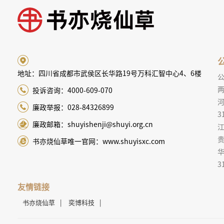
地址：四川省成都市武侯区长华路19号万科汇智中心4、6楼
两
投诉咨询：4000-609-070
廉政举报：028-84326899
3
廉政邮箱：shuyishenji@shuyi.org.cn
江
贵
书亦烧仙草唯一官网：www.shuyisxc.com
3
友情链接
书亦烧仙草
|
奕博科技
|