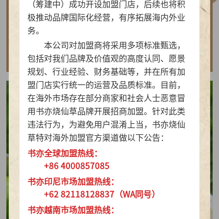
（筹建中）成功开设加盟门店，后续也将积
做实亲民茶饮！书亦烧仙草以“有料品类之王”拿
极推动品牌国际化经营，有序拓展海内外业
下2026新茶饮TOP10
务。
本公司对加盟商将采用多项标准甄选，
查看详情
包括对我们品牌及价值观的高度认同、愿景
规划、行业经验、财务基础等，并在所有加
盟门店实行统一的运营及品质标准。目前，
在海外市场存在部分商家和社会人士恶意冒
用书亦烧仙草品牌开展招商加盟。针对此类
违法行为，为避免用户混淆上当，书亦烧仙
草特对海外加盟官方渠道做以下公告：
书亦全球加盟热线：
+86 4000857085
书亦印尼市场加盟热线：
+62 82118128837（WA同号）
书亦越南市场加盟热线：