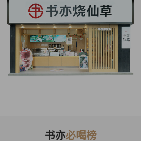
书亦
必喝榜