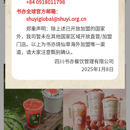
+84 0918011798
书亦全球官方邮箱：
2026-07-28
shuyiglobal@shuyi.org.cn
周销百万杯！书亦烧仙草“海风青柠冰奶”凭9.9元
郑重声明：除上述已开放加盟的国家
质价比持续热销
外，我司暂未在其他国家区域开放直营/加盟
门店。以上为书亦烧仙草海外加盟唯一渠
查看详情
道，请大家注意甄别确认。
四川书亦餐饮管理有限公司
2025年1月8日