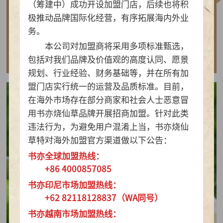
（筹建中）成功开设加盟门店，后续也将积
做实亲民茶饮！书亦烧仙草以“有料品类之王”拿
极推动品牌国际化经营，有序拓展海内外业
下2026新茶饮TOP10
务。
本公司对加盟商将采用多项标准甄选，
查看详情
包括对我们品牌及价值观的高度认同、愿景
规划、行业经验、财务基础等，并在所有加
盟门店实行统一的运营及品质标准。目前，
在海外市场存在部分商家和社会人士恶意冒
用书亦烧仙草品牌开展招商加盟。针对此类
违法行为，为避免用户混淆上当，书亦烧仙
草特对海外加盟官方渠道做以下公告：
书亦全球加盟热线：
+86 4000857085
书亦印尼市场加盟热线：
+62 82118128837（WA同号）
书亦越南市场加盟热线：