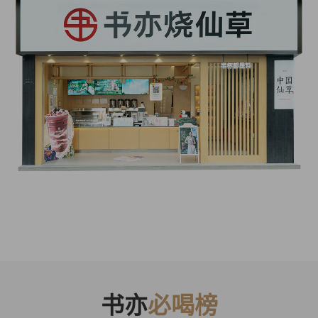
书亦
必喝榜