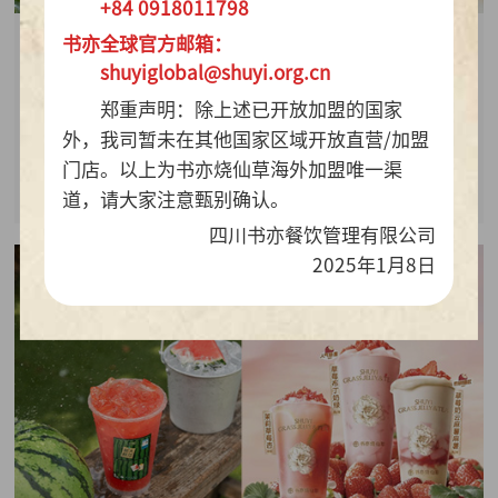
+84 0918011798
书亦全球官方邮箱：
2026-07-28
shuyiglobal@shuyi.org.cn
周销百万杯！书亦烧仙草“海风青柠冰奶”凭9.9元
郑重声明：除上述已开放加盟的国家
质价比持续热销
外，我司暂未在其他国家区域开放直营/加盟
门店。以上为书亦烧仙草海外加盟唯一渠
查看详情
道，请大家注意甄别确认。
四川书亦餐饮管理有限公司
2025年1月8日