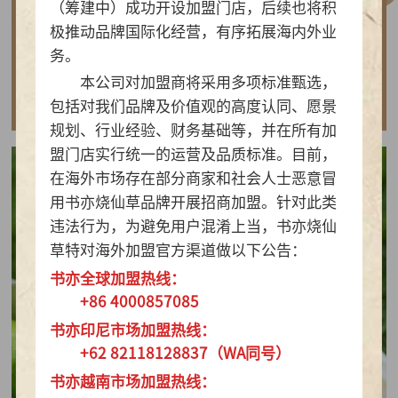
（筹建中）成功开设加盟门店，后续也将积
做实亲民茶饮！书亦烧仙草以“有料品类之王”拿
极推动品牌国际化经营，有序拓展海内外业
下2026新茶饮TOP10
务。
本公司对加盟商将采用多项标准甄选，
查看详情
包括对我们品牌及价值观的高度认同、愿景
规划、行业经验、财务基础等，并在所有加
盟门店实行统一的运营及品质标准。目前，
在海外市场存在部分商家和社会人士恶意冒
用书亦烧仙草品牌开展招商加盟。针对此类
违法行为，为避免用户混淆上当，书亦烧仙
草特对海外加盟官方渠道做以下公告：
书亦全球加盟热线：
+86 4000857085
书亦印尼市场加盟热线：
+62 82118128837（WA同号）
书亦越南市场加盟热线：