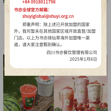
+84 0918011798
书亦全球官方邮箱：
2026-07-28
shuyiglobal@shuyi.org.cn
周销百万杯！书亦烧仙草“海风青柠冰奶”凭9.9元
郑重声明：除上述已开放加盟的国家
质价比持续热销
外，我司暂未在其他国家区域开放直营/加盟
门店。以上为书亦烧仙草海外加盟唯一渠
查看详情
道，请大家注意甄别确认。
四川书亦餐饮管理有限公司
2025年1月8日