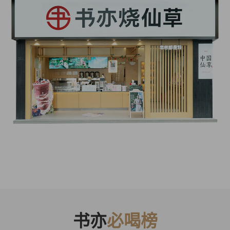
书亦
必喝榜