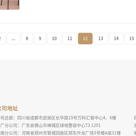
2
...
8
9
10
11
12
13
14
15
公司地址
公司总部：四川省成都市武侯区长华路19号万科汇智中心4、6楼
广分公司：广东省佛山市禅城区绿地警容中心T3 1201
河南分公司：河南省郑州市管城回族区郑东升龙广场3号楼A座31楼