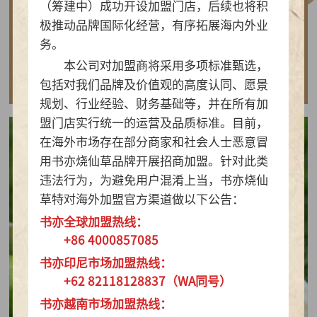
（筹建中）成功开设加盟门店，后续也将积
做实亲民茶饮！书亦烧仙草以“有料品类之王”拿
极推动品牌国际化经营，有序拓展海内外业
下2026新茶饮TOP10
务。
本公司对加盟商将采用多项标准甄选，
查看详情
包括对我们品牌及价值观的高度认同、愿景
规划、行业经验、财务基础等，并在所有加
盟门店实行统一的运营及品质标准。目前，
在海外市场存在部分商家和社会人士恶意冒
用书亦烧仙草品牌开展招商加盟。针对此类
违法行为，为避免用户混淆上当，书亦烧仙
草特对海外加盟官方渠道做以下公告：
书亦全球加盟热线：
+86 4000857085
书亦印尼市场加盟热线：
+62 82118128837（WA同号）
书亦越南市场加盟热线：