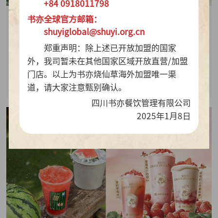
+84 0918011798
书亦全球官方邮箱：
2026-07-28
shuyiglobal@shuyi.org.cn
周销百万杯！书亦烧仙草“海风青柠冰奶”凭9.9元
郑重声明：除上述已开放加盟的国家
质价比持续热销
外，我司暂未在其他国家区域开放直营/加盟
门店。以上为书亦烧仙草海外加盟唯一渠
查看详情
道，请大家注意甄别确认。
四川书亦餐饮管理有限公司
2025年1月8日