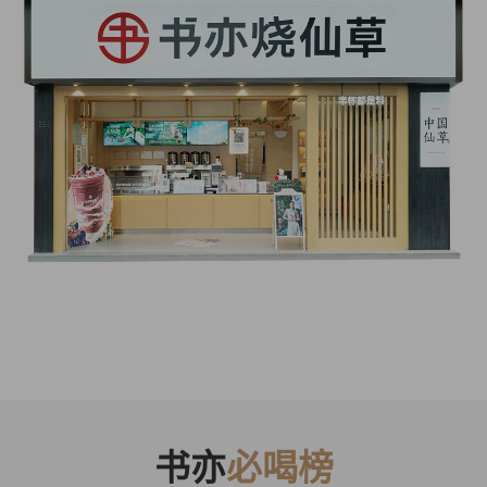
书亦
必喝榜