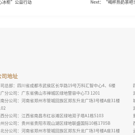
心冰柜”公益行动
Next：“喝杯热奶茶
公司地址
公司总部：四川省成都市武侯区长华路19号万科汇智中心4、6楼
广分公司：广东省佛山市禅城区绿地警容中心T3 1201
河南分公司：河南省郑州市管城回族区郑东升龙广场3号楼A座31楼
102
西分公司：江西省南昌市红谷滩区绿地双子塔A1栋5103
州分公司：贵州省贵阳市观山湖区绿地联盛国际10栋1705B
华北分公司：河南省郑州市管城回族区郑东升龙广场3号楼A座31楼