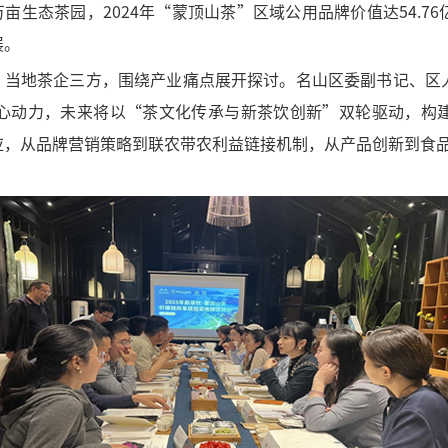
万亩生
态茶园，2024年“蒙顶山茶”区域公用品牌价值达54.
展。
、当地茶企三方，围绕产业痛点展开探讨。名山区委副书记、区
心动力，未来将以“茶文化传承与新茶饮创新”双轮驱动，构
应，从品牌营销策略到联农带农利益链接机制，从产品创新到食