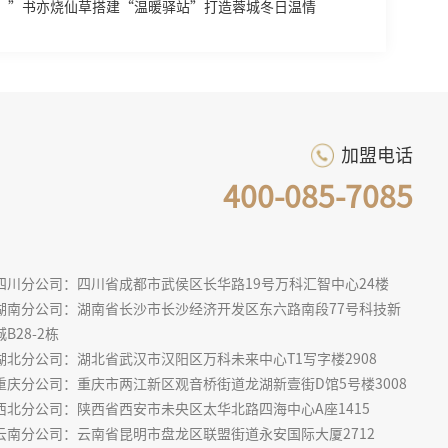
吧！”书亦烧仙草搭建“温暖驿站”打造蓉城冬日温情
加盟电话
400-085-7085
四川分公司：四川省成都市武侯区长华路19号万科汇智中心24楼
湖南分公司：湖南省长沙市长沙经济开发区东六路南段77号科技新
城B28-2栋
湖北分公司：湖北省武汉市汉阳区万科未来中心T1写字楼2908
重庆分公司：重庆市两江新区观音桥街道龙湖新壹街D馆5号楼3008
西北分公司：陕西省西安市未央区太华北路四海中心A座1415
云南分公司：云南省昆明市盘龙区联盟街道永安国际大厦2712