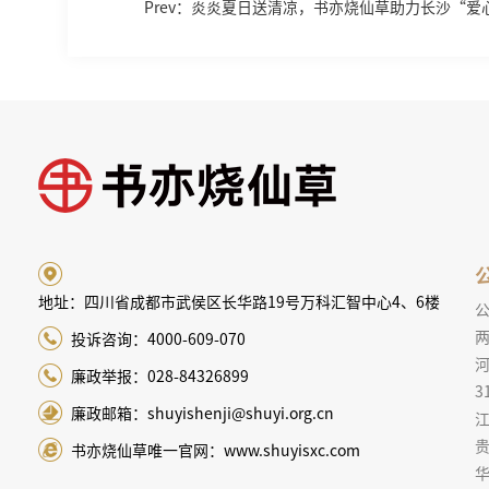
Prev：炎炎夏日送清凉，书亦烧仙草助力长沙“爱
地址：四川省成都市武侯区长华路19号万科汇智中心4、6楼
两
投诉咨询：4000-609-070
廉政举报：028-84326899
3
廉政邮箱：shuyishenji@shuyi.org.cn
江
贵
书亦烧仙草唯一官网：www.shuyisxc.com