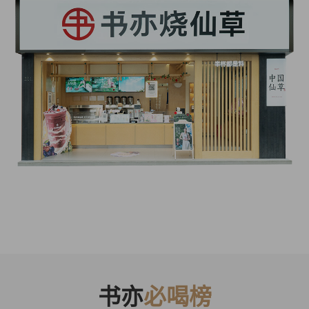
书亦
必喝榜