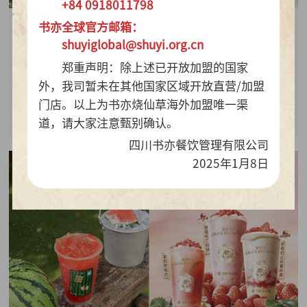
+84 0918011798
书亦全球官方邮箱：
2026-07-28
shuyiglobal@shuyi.org.cn
周销百万杯！书亦烧仙草“海风青柠冰奶”凭9.9元
郑重声明：除上述已开放加盟的国家
质价比持续热销
外，我司暂未在其他国家区域开放直营/加盟
门店。以上为书亦烧仙草海外加盟唯一渠
查看详情
道，请大家注意甄别确认。
四川书亦餐饮管理有限公司
2025年1月8日