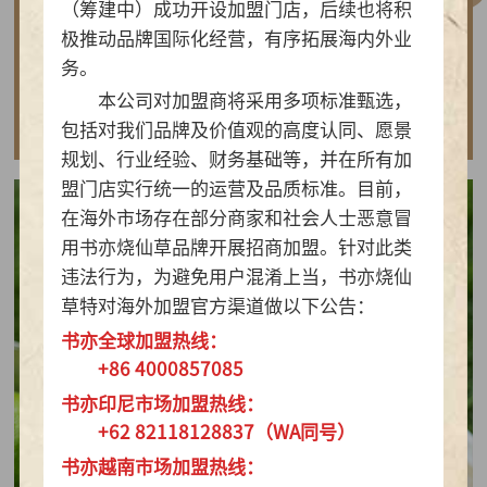
（筹建中）成功开设加盟门店，后续也将积
做实亲民茶饮！书亦烧仙草以“有料品类之王”拿
极推动品牌国际化经营，有序拓展海内外业
下2026新茶饮TOP10
务。
本公司对加盟商将采用多项标准甄选，
查看详情
包括对我们品牌及价值观的高度认同、愿景
规划、行业经验、财务基础等，并在所有加
盟门店实行统一的运营及品质标准。目前，
在海外市场存在部分商家和社会人士恶意冒
用书亦烧仙草品牌开展招商加盟。针对此类
违法行为，为避免用户混淆上当，书亦烧仙
草特对海外加盟官方渠道做以下公告：
书亦全球加盟热线：
+86 4000857085
书亦印尼市场加盟热线：
+62 82118128837（WA同号）
书亦越南市场加盟热线：